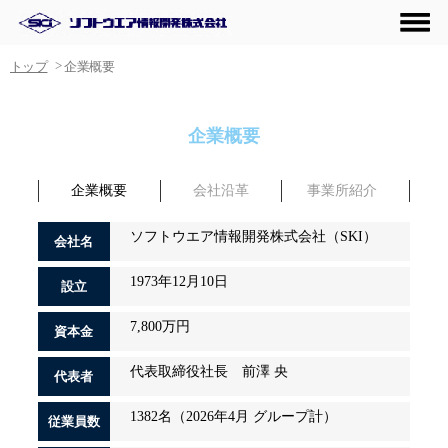
>
トップ
企業概要
企業概要
企業概要
会社沿革
事業所紹介
ソフトウエア情報開発株式会社（
SKI
）
会社名
1973年12月10日
設立
7,800万円
資本金
代表取締役社長 前澤 央
代表者
1382名（2026年4月 グループ計）
従業員数